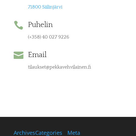
71800 Siilinjärvi

Puhelin
(+358) 40 027 9226

Email
tilaukset@pekkavehvilainen.fi
Archives
Categories
Meta