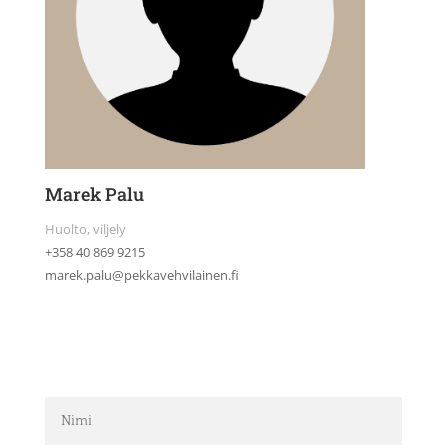
Marek Palu
Huolto, viljely
+358 40 869 9215
marek.palu@pekkavehvilainen.fi