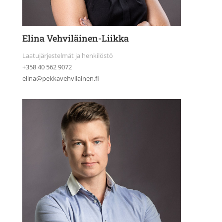
Elina Vehviläinen-Liikka
Laatujärjestelmät ja henkilöstö
+358 40 562 9072
elina@pekkavehvilainen.fi