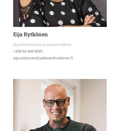
Eija Rytkönen
Myynti/laskutus ja laadunhallinta
+358 50 408 0095
eija.rytkonen@pekkavehvilainen.fi