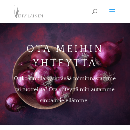
OTA MEIHIN
YHTEYTTÄ
Onko sinulla kysyttävää toiminnastamme
tai tuotteista? Ota yhteyttä niin autamme
sinua mielellämme.