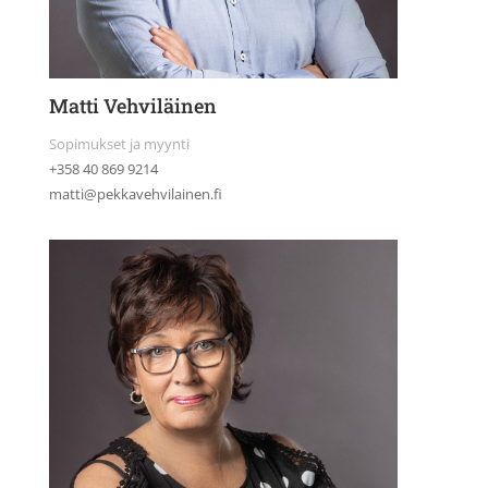
Matti Vehviläinen
Sopimukset ja myynti
+358 40 869 9214
matti@pekkavehvilainen.fi