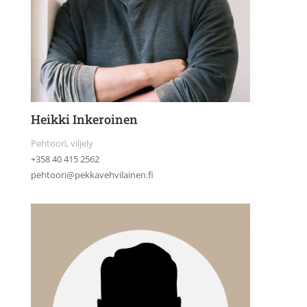
Heikki Inkeroinen
Pehtoori, viljely
+358 40 415 2562
pehtoori@pekkavehvilainen.fi